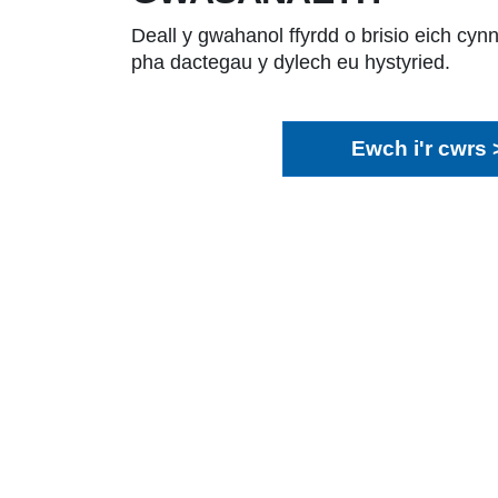
Deall y gwahanol ffyrdd o brisio eich cy
pha dactegau y dylech eu hystyried.
Ewch i'r cwrs 
Blociau