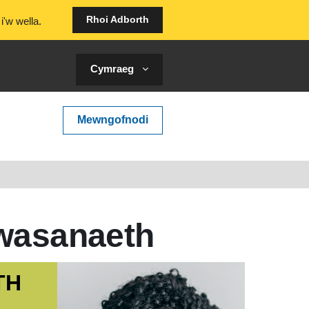
Rhoi Adborth
i'w wella.
Cymraeg ‎
Mewngofnodi
gwasanaeth
TH