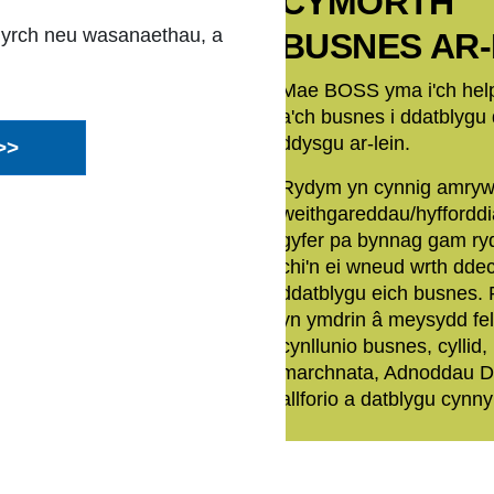
CYMORTH
nnyrch neu wasanaethau, a
BUSNES AR-
Mae BOSS yma i'ch help
a'ch busnes i ddatblygu
ddysgu ar-lein.
>>
Rydym yn cynnig amryw
weithgareddau/hyfforddi
gyfer pa bynnag gam ry
chi'n ei wneud wrth dde
ddatblygu eich busnes.
yn ymdrin â meysydd fel
cynllunio busnes, cyllid,
marchnata, Adnoddau D
allforio a datblygu cynny