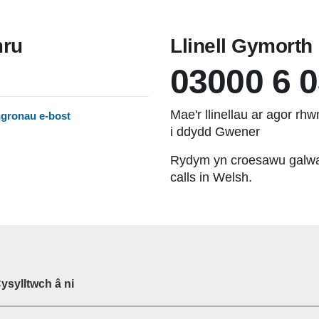
mru
Llinell Gymort
03000 6 
Mae'r llinellau ar agor r
gronau e-bost
i ddydd Gwener
Rydym yn croesawu galw
calls in Welsh.
ysylltwch â ni