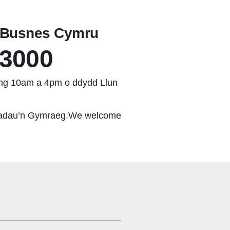
h Busnes Cymru
03000
hwng 10am a 4pm o ddydd Llun
adau’n Gymraeg.We welcome