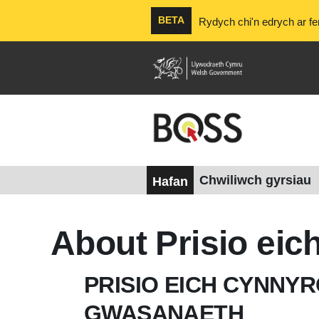
BETA
Rydych chi'n edrych ar fer
Chwiliwch gyrsiau
Hafan
Mynd i'r prif gynnwys
About Prisio ei
Blociau
PRISIO EICH CYNNY
GWASANAETH