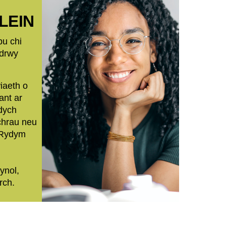
LEIN
u chi
 drwy
iaeth o
ant ar
dych
chrau neu
 Rydym
ynol,
rch.