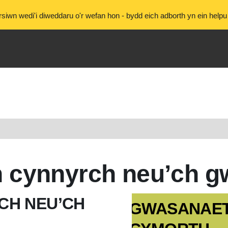
siwn wedi'i diweddaru o'r wefan hon - bydd eich adborth yn ein helpu 
ch cynnyrch neu’ch 
RCH NEU’CH
GWASANAE